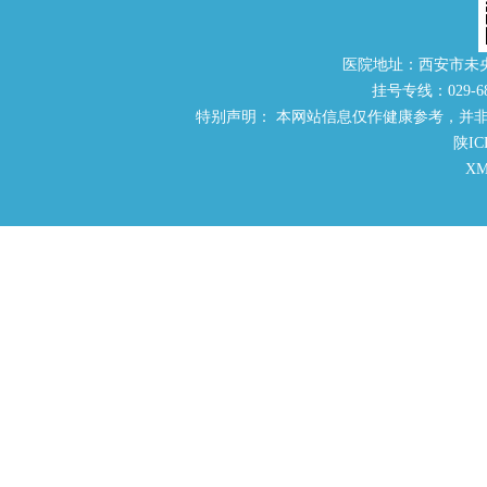
医院地址：西安市未
挂号专线：029-686
特别声明： 本网站信息仅作健康参考，并
陕IC
X