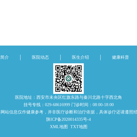
院简介
医院动态
医生介绍
健康科普
医院地址：西安市未央区红旗东路与秦川北路十字西北角
挂号专线：029-68616999 门诊时间：08:00-18:00
本网站信息仅作健康参考，并非医疗诊断和治疗依据，具体诊疗还请遵照
陕ICP备2020014335号-4
XML地图
TXT地图