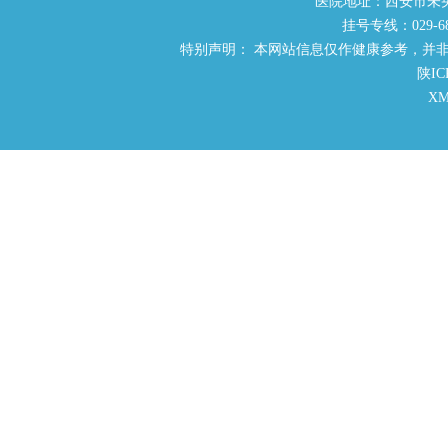
医院地址：西安市未
挂号专线：029-686
特别声明： 本网站信息仅作健康参考，并
陕IC
X